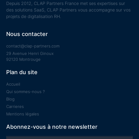
Depuis 2012, CLAP Partners France met ses expertises sur
des solutions SaaS, CLAP Partners vous accompagne sur vos
projets de digitalisation RH.
Nous contacter
contact@clap-partners.com
29 Avenue Henri Ginoux
92120 Montrouge
Plan du site
Accueil
Qui sommes-nous ?
Blog
Carrieres
Mentions légales
Abonnez-vous à notre newsletter