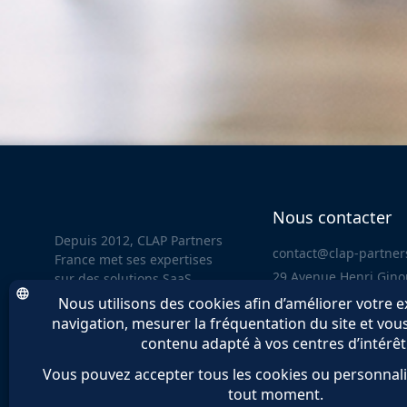
Nous contacter
Depuis 2012, CLAP Partners
contact@clap-partne
France met ses expertises
29 Avenue Henri Gino
sur des solutions SaaS,
92120 Montrouge
CLAP Partners vous
accompagne sur vos projets
de digitalisation RH.