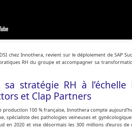
 DSI chez Innothera, revient sur le déploiement de SAP Su
 pratiques RH du groupe et accompagner sa transformation 
 sa stratégie RH à l’échelle 
tors et Clap Partners
 production 100 % française, Innothera compte aujourd’hu
e, spécialiste des pathologies veineuses et gynécologique
ud en 2020 et vise désormais les 300 millions d’euros de ch